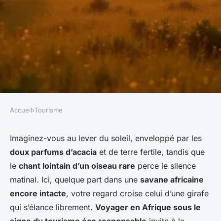
Accueil
›
Tourisme
TOURISME
Tourisme éco responsables en
Imaginez-vous au lever du soleil, enveloppé par les
doux parfums d’acacia
et de terre fertile, tandis que
afrique : partir à la découverte
le
chant lointain d’un oiseau rare
perce le silence
autrement
matinal. Ici, quelque part dans une
savane africaine
encore intacte
, votre regard croise celui d’une girafe
Éléanore
•
20/05/2026 12:32
•
9 min de lecture
qui s’élance librement.
Voyager en Afrique sous le